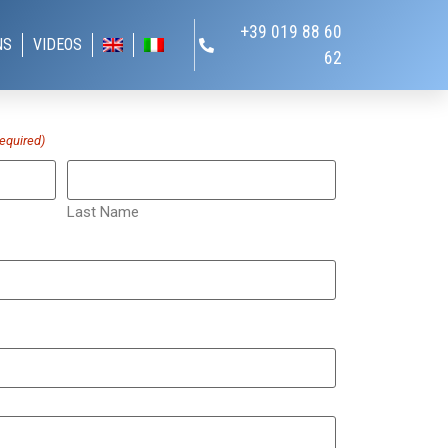
+39 019 88 60
NS
VIDEOS
62
equired)
Last Name