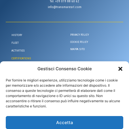
Tel. +39 019 88 60 62
info@transmaresrl.com
PRIVACY POLICY
HISTORY
COOKIE POLICY
FLEET
MAPPA SITO
ACTIVITIES
CERTIFICATIONS
Gestisci Consenso Cookie
Per fornire le migliori esperienze, utilizziamo tecnologie come i cookie
per memorizzare e/o accedere alle informazioni del dispositivo. Il
consenso a queste tecnologie ci permetterà di elaborare dati come il
comportamento di navigazione o ID unici su questo sito. Non
acconsentire o ritirare il consenso può influire negativamente su alcune
caratteristiche e funzioni.
PROGETTO COFINANZIATO DALL’UNIONE EUROPEA
FONDO EUROPEO DI SVILUPPO REGIONALE 2014-2020
Potenziamento ed efficientamento dei servizi ambientali resi in ambito portuale attraverso la realizzazione di un’imbarcazione
altamente innovativa
Accetta