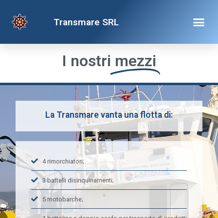
MEZZI
Transmare SRL
I nostri
mezzi
La Transmare vanta una flotta di:
4 rimorchiatori;
3 battelli disinquinamenti;
5 motobarche;