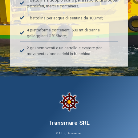
1 bettolina a doppio scafo per trasporto di prodotti
petroliferi, merci e containers;
1 bettolina per acqua di sentina da 100 mc;
4 piattaforme contenenti 500 mt di panne
galleggianti Off-Shore;
2 gru semoventi e un carrello elevatore per
movimentazione carichi in banchina.
Transmare SRL
© All rights reserved